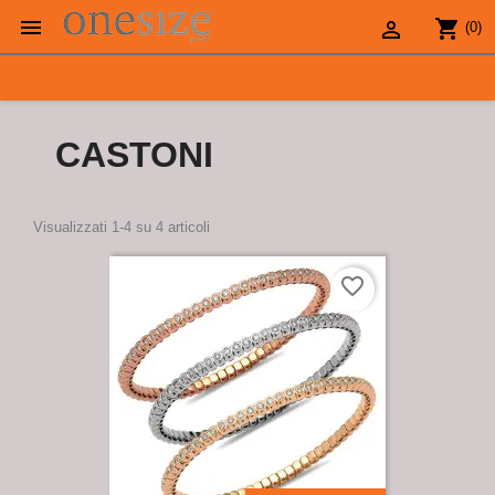

shopping_cart

(0)
CASTONI
Visualizzati 1-4 su 4 articoli
favorite_border