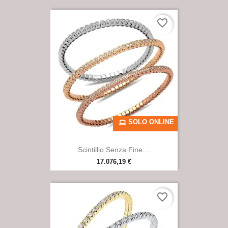
favorite_border
SOLO ONLINE
Scintillio Senza Fine:...
17.076,19 €
favorite_border