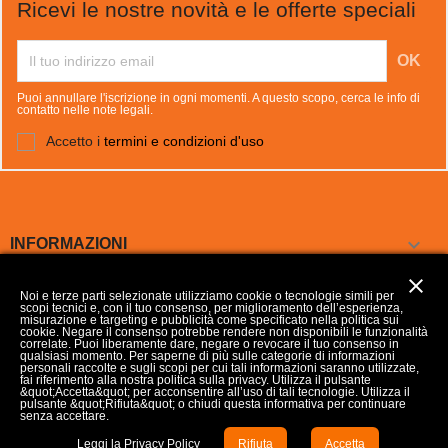
Ricevi le nostre novità e le offerte speciali
Puoi annullare l'iscrizione in ogni momenti. A questo scopo, cerca le info di
contatto nelle note legali.
Accetto i
termini e condizioni d'uso

INFORMAZIONI
close

LA NOSTRA AZIENDA
Noi e terze parti selezionate utilizziamo cookie o tecnologie simili per
scopi tecnici e, con il tuo consenso, per miglioramento dell’esperienza,
misurazione e targeting e pubblicità come specificato nella politica sui
cookie. Negare il consenso potrebbe rendere non disponibili le funzionalità

IL TUO ACCOUNT
correlate. Puoi liberamente dare, negare o revocare il tuo consenso in
qualsiasi momento. Per saperne di più sulle categorie di informazioni
personali raccolte e sugli scopi per cui tali informazioni saranno utilizzate,
fai riferimento alla nostra politica sulla privacy. Utilizza il pulsante
&quot;Accetta&quot; per acconsentire all’uso di tali tecnologie. Utilizza il
keyboard_arrow_down
INFORMAZIONI NEGOZIO
pulsante &quot;Rifiuta&quot; o chiudi questa informativa per continuare
senza accettare.
Aggiorna le preferenze dei Cookies
Leggi la Privacy Policy
Rifiuta
Accetta
© 2026 - Developed by MP Consulenze