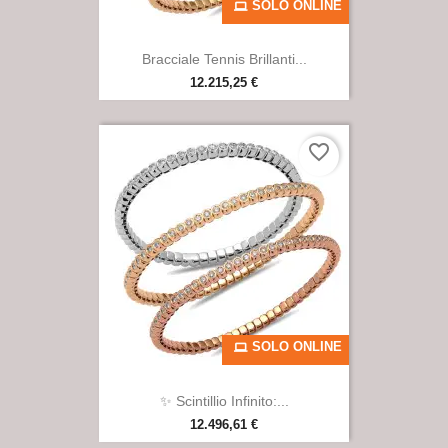
SOLO ONLINE
Bracciale Tennis Brillanti...
12.215,25 €
favorite_border
SOLO ONLINE
✨ Scintillio Infinito:...
12.496,61 €