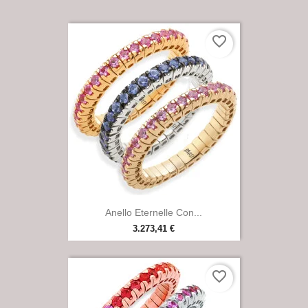
favorite_border

Anteprima
Anello Eternelle Con...
3.273,41 €
favorite_border