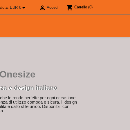
shopping_cart


Carrello
(0)
aluta:
EUR €
Accedi
 Onesize
za e design italiano
che le rende perfette per ogni occasione.
enza di utilizzo comoda e sicura. Il design
lità e dallo stile unico. Disponibili con
za.