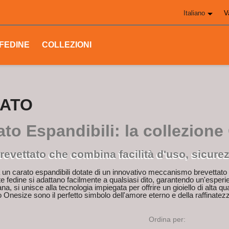

Italiano
V
FEDINE
COLLEZIONI
RATO
to Espandibili: la collezione
vettato che combina facilità d'uso, sicurez
 un carato espandibili dotate di un innovativo meccanismo brevettato 
te fedine si adattano facilmente a qualsiasi dito, garantendo un'esperi
iana, si unisce alla tecnologia impiegata per offrire un gioiello di alta qua
ro Onesize sono il perfetto simbolo dell'amore eterno e della raffinatez
Ordina per: