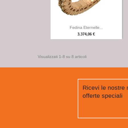

Anteprima
Fedina Eternelle...
3.374,06 €
Visualizzati 1-8 su 8 articoli
Ricevi le nostre 
offerte speciali