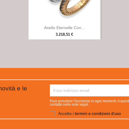

Anteprima
Anello Eternelle Con...
3.218,51 €
novità e le
Puoi annullare l'iscrizione in ogni momenti. A quest
contatto nelle note legali.
Accetto i
termini e condizioni d'uso