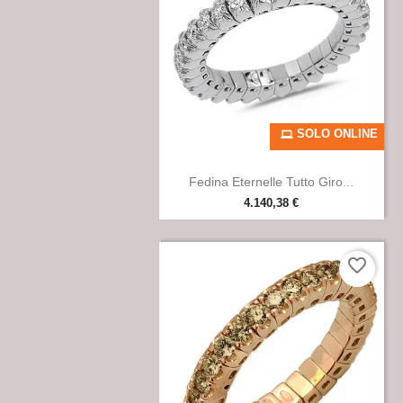
SOLO ONLINE

Anteprima
Fedina Eternelle Tutto Giro...
4.140,38 €
favorite_border