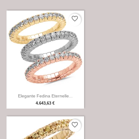
favorite_border

Anteprima
Elegante Fedina Eternelle...
4.643,63 €
favorite_border