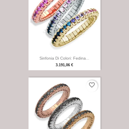

Anteprima
Sinfonia Di Colori: Fedina...
3.191,06 €
favorite_border