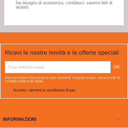
hai bisogno di assistenza, contattaci: saremo lieti di
aiutarti.
Ricevi le nostre novità e le offerte speciali
Puoi annullare l'iscrizione in ogni momenti. A questo scopo, cerca le info di
contatto nelle note legali.
Accetto i
termini e condizioni d'uso

INFORMAZIONI