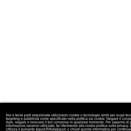
Noi e terze parti selezionate utilizziamo cookie o tecnologie simili per scopi te
targeting e pubblicità come specificato nella politica sui cookie. Negare il con
dare, negare o revocare il tuo consenso in qualsiasi momento. Per saperne di più
informazioni saranno utilizzate, fai riferimento alla nostra politica sulla privacy.
Utilizza il pulsante &quot;Rifiuta&quot; o chiudi questa informativa per continu