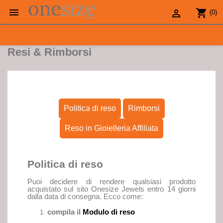

shopping_cart

(0)
Resi & Rimborsi
Politica di reso
Rimborsi
Reso in Gioielleria Affiliata
Politica di reso
Puoi decidere di rendere qualsiasi prodotto
acquistato sul sito Onesize Jewels entro 14 giorni
dalla data di consegna. Ecco come:
compila il
Modulo di reso