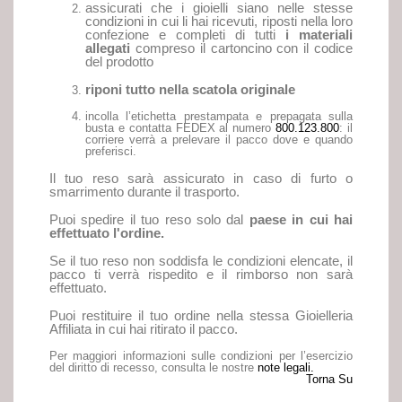
assicurati che i gioielli siano nelle stesse
condizioni in cui li hai ricevuti, riposti nella loro
confezione e completi di tutti
i materiali
allegati
compreso il cartoncino con il codice
del prodotto
riponi tutto nella scatola originale
incolla l’etichetta prestampata e prepagata sulla
busta e contatta FEDEX al numero
800.123.800
: il
corriere verrà a prelevare il pacco dove e quando
preferisci.
Il tuo reso sarà assicurato in caso di furto o
smarrimento durante il trasporto.
Puoi spedire il tuo reso solo dal
paese in cui hai
effettuato l'ordine.
Se il tuo reso non soddisfa le condizioni elencate, il
pacco ti verrà rispedito e il rimborso non sarà
effettuato.
Puoi restituire il tuo ordine nella stessa Gioielleria
Affiliata in cui hai ritirato il pacco.
Per maggiori informazioni sulle condizioni per l’esercizio
del diritto di recesso, consulta le nostre
note legali.
Torna Su