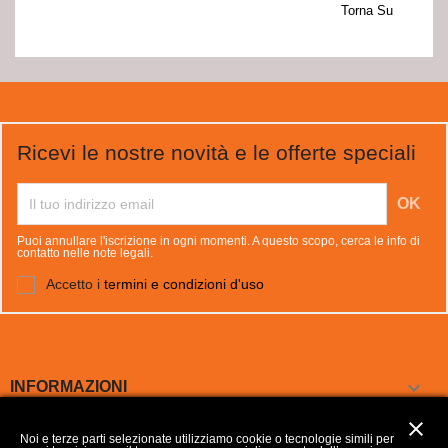
Torna Su
Ricevi le nostre novità e le offerte speciali
Puoi annullare l'iscrizione in ogni momenti. A questo scopo, cerca le info di
contatto nelle note legali.
Accetto i
termini e condizioni d'uso

INFORMAZIONI
close

LA NOSTRA AZIENDA
Noi e terze parti selezionate utilizziamo cookie o tecnologie simili per