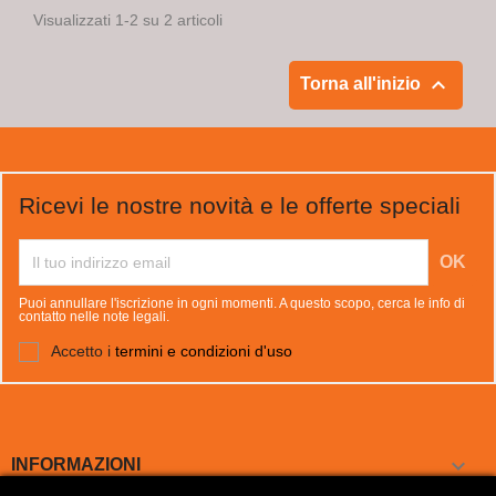
Visualizzati 1-2 su 2 articoli

Torna all'inizio
Ricevi le nostre novità e le offerte speciali
Puoi annullare l'iscrizione in ogni momenti. A questo scopo, cerca le info di
contatto nelle note legali.
Accetto i
termini e condizioni d'uso

INFORMAZIONI