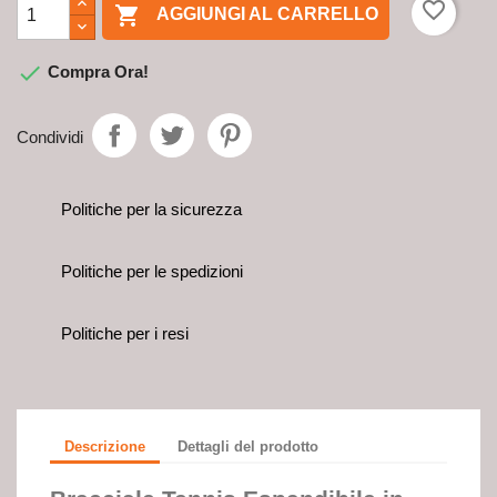
favorite_border

AGGIUNGI AL CARRELLO

Compra Ora!
Condividi
Politiche per la sicurezza
Politiche per le spedizioni
Politiche per i resi
Descrizione
Dettagli del prodotto