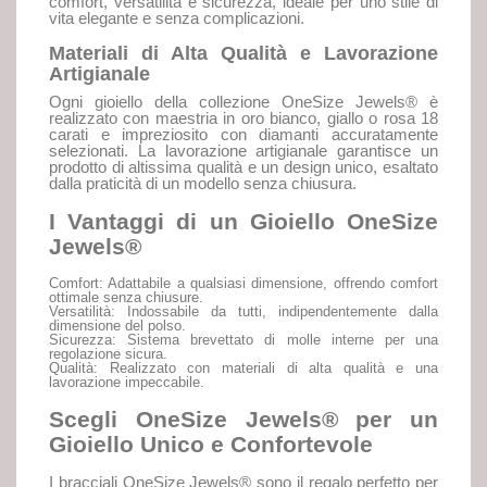
comfort, versatilità e sicurezza, ideale per uno stile di
vita elegante e senza complicazioni.
Materiali di Alta Qualità e Lavorazione
Artigianale
Ogni gioiello della collezione OneSize Jewels® è
realizzato con maestria in oro bianco, giallo o rosa 18
carati e impreziosito con diamanti accuratamente
selezionati. La lavorazione artigianale garantisce un
prodotto di altissima qualità e un design unico, esaltato
dalla praticità di un modello senza chiusura.
I Vantaggi di un Gioiello OneSize
Jewels®
Comfort: Adattabile a qualsiasi dimensione, offrendo comfort
ottimale senza chiusure.
Versatilità: Indossabile da tutti, indipendentemente dalla
dimensione del polso.
Sicurezza: Sistema brevettato di molle interne per una
regolazione sicura.
Qualità: Realizzato con materiali di alta qualità e una
lavorazione impeccabile.
Scegli OneSize Jewels® per un
Gioiello Unico e Confortevole
I bracciali OneSize Jewels® sono il regalo perfetto per