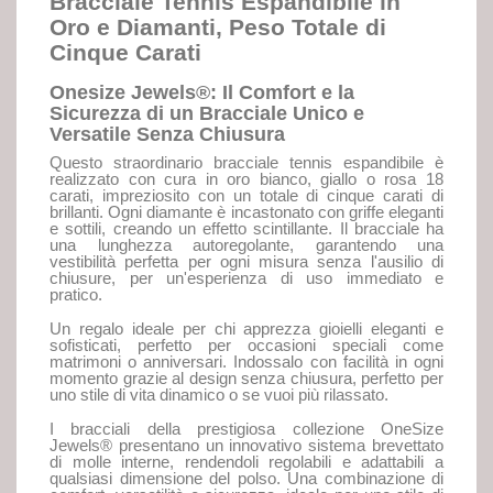
Bracciale Tennis Espandibile in
Oro e Diamanti, Peso Totale di
Cinque Carati
Onesize Jewels®: Il Comfort e la
Sicurezza di un Bracciale Unico e
Versatile Senza Chiusura
Questo straordinario bracciale tennis espandibile è
realizzato con cura in oro bianco, giallo o rosa 18
carati, impreziosito con un totale di cinque carati di
brillanti. Ogni diamante è incastonato con griffe eleganti
e sottili, creando un effetto scintillante. Il bracciale ha
una lunghezza autoregolante, garantendo una
vestibilità perfetta per ogni misura senza l'ausilio di
chiusure, per un'esperienza di uso immediato e
pratico.
Un regalo ideale per chi apprezza gioielli eleganti e
sofisticati, perfetto per occasioni speciali come
matrimoni o anniversari. Indossalo con facilità in ogni
momento grazie al design senza chiusura, perfetto per
uno stile di vita dinamico o se vuoi più rilassato.
I bracciali della prestigiosa collezione OneSize
Jewels® presentano un innovativo sistema brevettato
di molle interne, rendendoli regolabili e adattabili a
qualsiasi dimensione del polso. Una combinazione di