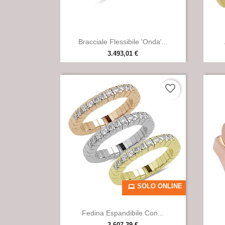

Anteprima
Bracciale Flessibile 'Onda'...
3.493,01 €
favorite_border
SOLO ONLINE

Anteprima
Fedina Espandibile Con...
3.607,39 €