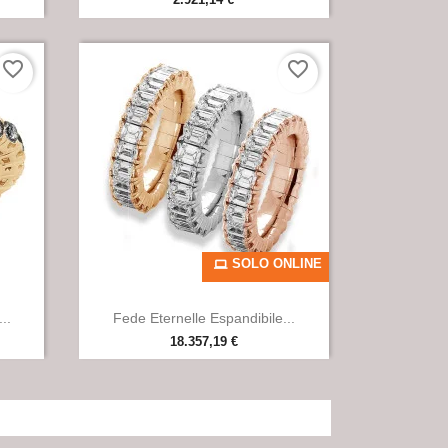
favorite_border
favorite_border
SOLO ONLINE

Anteprima
..
Fede Eternelle Espandibile...
18.357,19 €