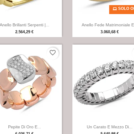
SOLO O


Anteprima
Anteprima
Anello Brillanti Serpenti |...
Anello Fede Matrimoniale E.
2.564,29 €
3.060,68 €
favorite_border


Anteprima
Anteprima
Pepite Di Oro E...
Un Carato E Mezzo Di...
6.036,71 €
5.640,98 €