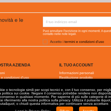
novità e le
Puoi annullare l'iscrizione in ogni momenti. A quest
contatto nelle note legali.
Accetto i
termini e condizioni d'uso
OSTRA AZIENDA
IL TUO ACCOUNT
oni
Informazioni personali
 e condizioni d'uso
Restituzione prodotto
amo
Ordini
nto sicuro
Note di credito
okie o tecnologie simili per scopi tecnici e, con il tuo consenso, per mi
aci
Indirizzi
a politica sui cookie. Negare il consenso potrebbe rendere non disponibil
del sito
Buoni
consenso in qualsiasi momento. Per saperne di più sulle categorie di in
fai riferimento alla nostra politica sulla privacy. Utilizza il pulsante &qu
I miei avvisi
Rifiuta&quot; o chiudi questa informativa per continuare senza accettare.