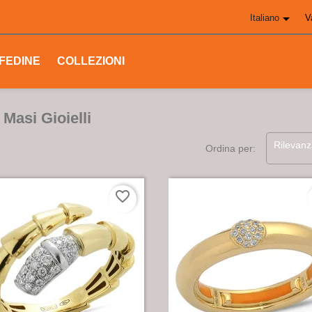

Italiano
V
FEDINE
COLLEZIONI
 Masi Gioielli
Rilevanz
Ordina per:
favorite_border