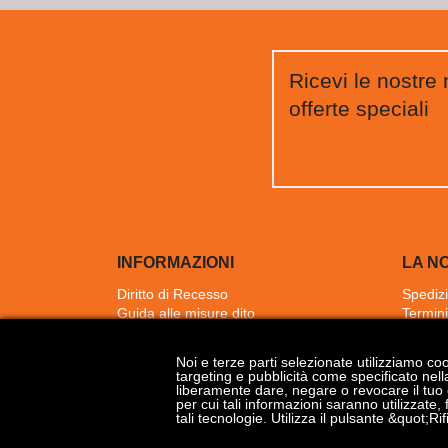
Ricevi le nostre 
offerte speciali
INFORMAZIONI
LA N
Diritto di Recesso
Spedizi
Guida alle misure dito
Termini
Resi & Rimborsi
Chi si
Cookie Policy
Pagame
Noi e terze parti selezionate utilizziamo co
Privacy Policy
Contatt
targeting e pubblicità come specificato nell
Mappa 
liberamente dare, negare o revocare il tuo 
per cui tali informazioni saranno utilizzate, 
tali tecnologie. Utilizza il pulsante &quot;
Aggiorna le preferenze dei Cookies