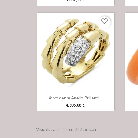
favorite_border

Anteprima
Avvolgente Anello Brillanti...
4.305,08 €
Visualizzati 1-12 su 222 articoli