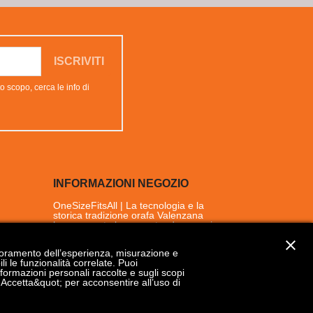
o scopo, cerca le info di
INFORMAZIONI NEGOZIO
OneSizeFitsAll | La tecnologia e la
storica tradizione orafa Valenzana
hanno creato la nuova tendenza nei
gioielli
close
Piazza Gramsci, 14
glioramento dell’esperienza, misurazione e
15048 Valenza
i le funzionalità correlate. Puoi
Alessandria
formazioni personali raccolte e sugli scopi
Italia
ot;Accetta&quot; per acconsentire all’uso di
shop@onesizejewels.com