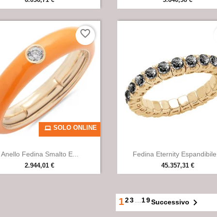
favorite_border
SOLO ONLINE


Anteprima
Anteprima
Anello Fedina Smalto E...
Fedina Eternity Espandibile.
2.944,01 €
45.357,31 €
+9
1
2
3
…
19

Successivo