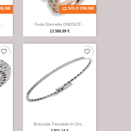
NLINE
SOLO ONLINE

Anteprima
..
Fede Eternelle ONESIZE...
13.580,89 €
+2
favorite_border
favorite_border

Anteprima
Bracciale Flessibile In Oro...
2.921,14 €